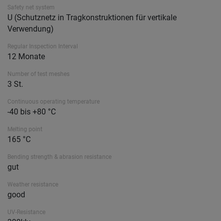
Safety net system
U (Schutznetz in Tragkonstruktionen für vertikale
Verwendung)
Regular Inspection Interval
12 Monate
Number of test meshes
3 St.
Continuous operating temperature
-40 bis +80 °C
Melting point
165 °C
Bending strength & abrasion resistance
gut
Weather resistance
good
UV-Resistance