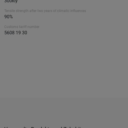
300kly
Tensile strength after two years of climatic influences
90%
Customs tariff number
5608 19 30