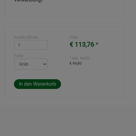
Anzahl (Stück):
Preis
€ 113,76
*
Farbe
* exkl. MwSt.:
€ 94,80