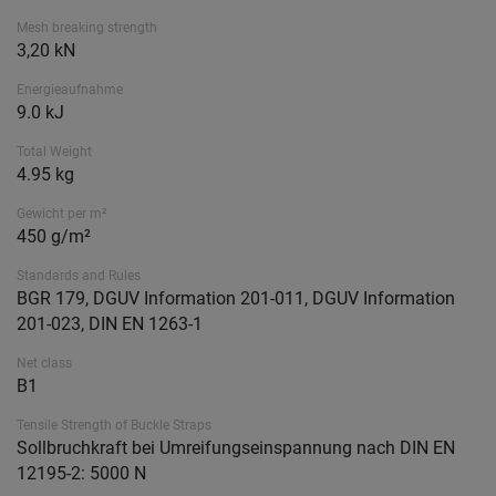
Mesh breaking strength
3,20 kN
Energieaufnahme
9.0 kJ
Total Weight
4.95 kg
Gewicht per m²
450 g/m²
Standards and Rules
BGR 179, DGUV Information 201-011, DGUV Information
201-023, DIN EN 1263-1
Net class
B1
Tensile Strength of Buckle Straps
Sollbruchkraft bei Umreifungseinspannung nach DIN EN
12195-2: 5000 N