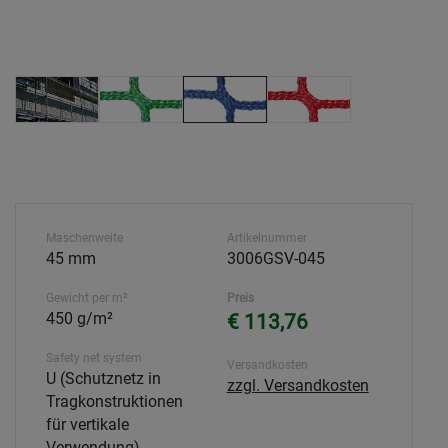
Maschenweite
Artikelnummer
45 mm
3006GSV-045
Gewicht per m²
Preis
450 g/m²
€ 113,76
Safety net system
Versandkosten
U (Schutznetz in
zzgl. Versandkosten
Tragkonstruktionen
für vertikale
Verwendung)