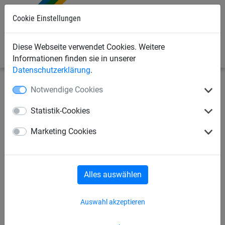
Cookie Einstellungen
0
Diese Webseite verwendet Cookies. Weitere
Informationen finden sie in unserer
Datenschutzerklärung
.
Notwendige Cookies
Bauschutznetze
Seitenschutznetze
Seitenschutznetze
Statistik-Cookies
Seitenschutznetz aus PP., ca.
Marketing Cookies
5 mm stark, Maschenweite 45
mm
Alles auswählen
Auswahl akzeptieren