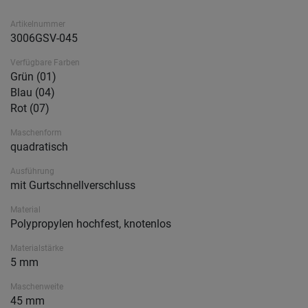
Artikelnummer
3006GSV-045
Verfügbare Farben
Grün (01)
Blau (04)
Rot (07)
Maschenform
quadratisch
Ausführung
mit Gurtschnellverschluss
Material
Polypropylen hochfest, knotenlos
Materialstärke
5 mm
Maschenweite
45 mm