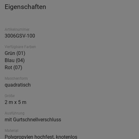
Eigenschaften
Artikelnummer
3006GSV-100
Verfügbare Farben
Grün (01)
Blau (04)
Rot (07)
Maschenform
quadratisch
Größe
2 m x 5 m
Ausführung
mit Gurtschnellverschluss
Material
Polypropylen hochfest, knotenlos