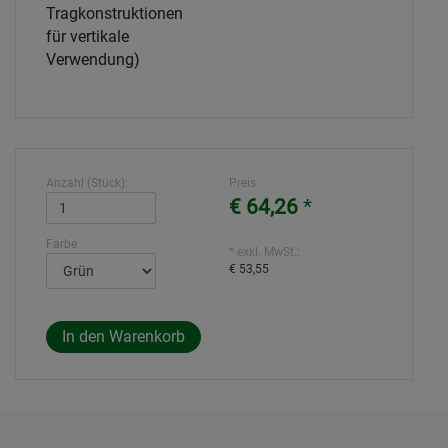
Tragkonstruktionen
für vertikale
Verwendung)
Anzahl (Stück):
Preis
€ 64,26
*
Farbe
* exkl. MwSt.:
€ 53,55