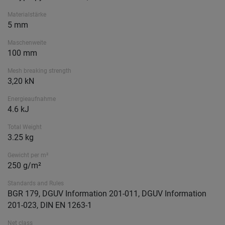
Materialstärke
5 mm
Maschenweite
100 mm
Mesh breaking strength
3,20 kN
Energieaufnahme
4.6 kJ
Total Weight
3.25 kg
Gewicht per m²
250 g/m²
Standards and Rules
BGR 179, DGUV Information 201-011, DGUV Information
201-023, DIN EN 1263-1
Net class