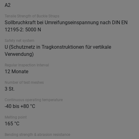
A2
Tensile Strength of Buckle Straps
Sollbruchkraft bei Umreifungseinspannung nach DIN EN
12195-2: 5000 N
Safety net system
U (Schutznetz in Tragkonstruktionen für vertikale
Verwendung)
Regular Inspection Interval
12 Monate
Number of test meshes
3 St.
Continuous operating temperature
-40 bis +80 °C
Melting point
165 °C
Bending strength & abrasion resistance