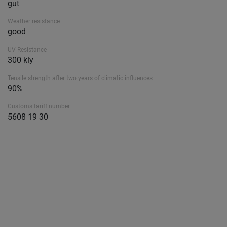
gut
Weather resistance
good
UV-Resistance
300 kly
Tensile strength after two years of climatic influences
90%
Customs tariff number
5608 19 30