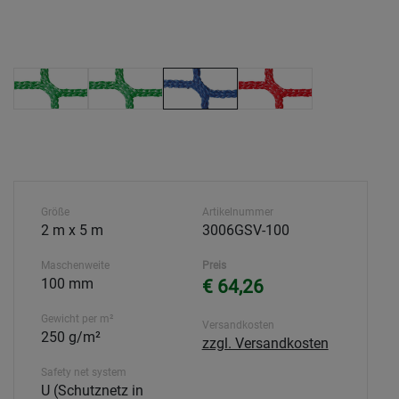
Größe
Artikelnummer
2 m x 5 m
3006GSV-100
Maschenweite
Preis
100 mm
€ 64,26
Gewicht per m²
Versandkosten
250 g/m²
zzgl. Versandkosten
Safety net system
U (Schutznetz in