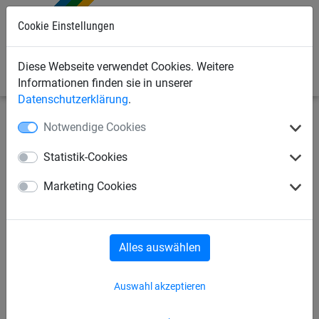
Cookie Einstellungen
0
Diese Webseite verwendet Cookies. Weitere
Informationen finden sie in unserer
Datenschutzerklärung
.
Notwendige Cookies
Bauschutznetze
Seitenschutznetze
Seitenschutznetze
Statistik-Cookies
Seitenschutznetz aus PP, ca. 5
Marketing Cookies
mm stark, Maschenweite 100
mm
Alles auswählen
Auswahl akzeptieren