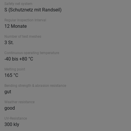
Safety net system
S (Schutznetz mit Randseil)
Regular Inspection Interval
12 Monate
Number of test meshes
3 St.
Continuous operating temperature
-40 bis +80 °C
Melting point
165 °C
Bending strength & abrasion resistance
gut
Weather resistance
good
UV-Resistance
300 kly