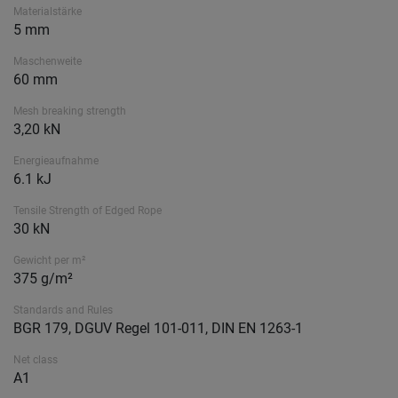
Materialstärke
5 mm
Maschenweite
60 mm
Mesh breaking strength
3,20 kN
Energieaufnahme
6.1 kJ
Tensile Strength of Edged Rope
30 kN
Gewicht per m²
375 g/m²
Standards and Rules
BGR 179, DGUV Regel 101-011, DIN EN 1263-1
Net class
A1