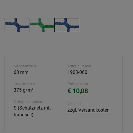
Maschenweite
Artikelnummer
60 mm
1903-060
Gewicht per m²
Preis pro qm
375 g/m²
€ 10,08
Safety net system
Versandkosten
S (Schutznetz mit
zzgl. Versandkosten
Randseil)