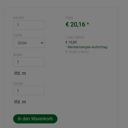
Anzahl:
Preis
€ 20,16
*
Farbe
* exkl. MwSt.:
€ 16,80
*
Mindermengen-Aufschlag
:
€ 10,08
(
100%
)
Breite:
lfd. m
Länge:
lfd. m