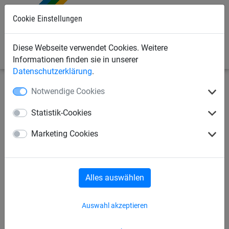
Cookie Einstellungen
0
Diese Webseite verwendet Cookies. Weitere
Informationen finden sie in unserer
Datenschutzerklärung
.
Notwendige Cookies
Bauschutznetze
Personenauffangnetze
Auffangnetze, quadratische Maschen
Statistik-Cookies
Auffangnetz aus PP, ca. 5 mm
Marketing Cookies
stark, Maschenweite 60 mm
Alles auswählen
Auswahl akzeptieren