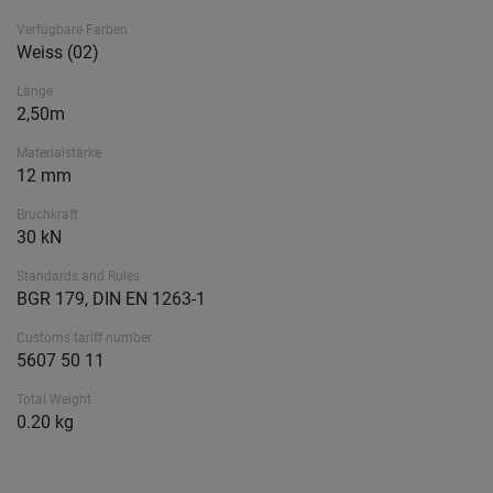
Verfügbare Farben
Weiss (02)
Länge
2,50m
Materialstärke
12 mm
Bruchkraft
30 kN
Standards and Rules
BGR 179, DIN EN 1263-1
Customs tariff number
5607 50 11
Total Weight
0.20 kg