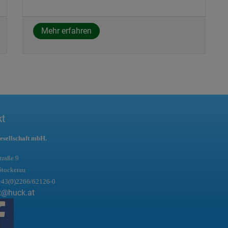
Mehr erfahren
kt
esellschaft mbH.
traße 9
Stockerau
+43(0)2266/62126-0
t@huck.at