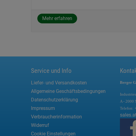
Mehr erfahren
Service und Info
Konta
Liefer- und Versandkosten
Berger G
Allgemeine Geschäftsbedingungen
Industries
Datenschutzerklärung
A - 2000 
Impressum
Telefon:
sales.a
Verbraucherinformation
Widerruf
Cookie Einstellungen