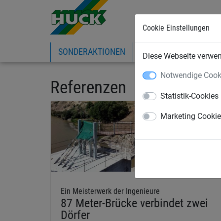
Cookie Einstellungen
SONDERAKTIONEN
EXPRESS-SHOP
IN
Diese Webseite verwend
Notwendige Cook
Referenzen
Statistik-Cookies
Marketing Cooki
Ein Meisterwerk der Ingenieure
87 Meter-Brücke verbindet zwei
Dörfer