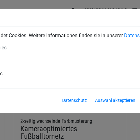
+43(0)2266/62126-0
DUSTRIENETZE
BAUSCHUTZNETZE
SPORTNETZE
SE
et Cookies. Weitere Informationen finden sie in unserer
Datens
ies
es
Datenschutz
Auswahl akzeptieren
2-seitig wechselnde Farbmusterung
Kameraoptimiertes
Fußballtornetz