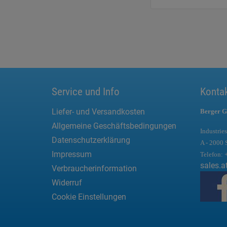
Service und Info
Konta
Liefer- und Versandkosten
Berger G
Allgemeine Geschäftsbedingungen
Industries
Datenschutzerklärung
A - 2000 
Impressum
Telefon:
sales.a
Verbraucherinformation
Widerruf
Cookie Einstellungen