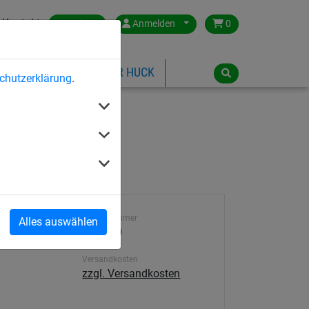
Kontakt
Austria
Anmelden
0
ILSPIELGERÄTE
ÜBER HUCK
chutzerklärung
.
Artikelnummer
Alles auswählen
ST-5760
Versandkosten
zzgl. Versandkosten