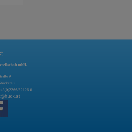
kt
esellschaft mbH.
traße 9
Stockerau
+43(0)2266/62126-0
t@huck.at