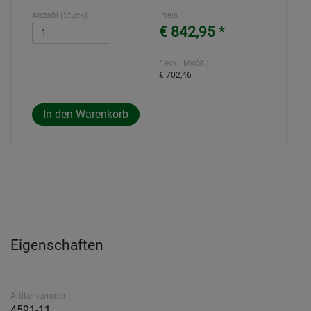
Anzahl (Stück):
Preis
€ 842,95
*
* exkl. MwSt.:
€ 702,46
Eigenschaften
Artikelnummer
4591-11