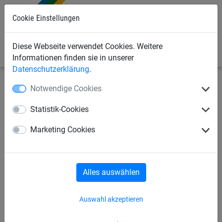
Cookie Einstellungen
0
Diese Webseite verwendet Cookies. Weitere
Informationen finden sie in unserer
Datenschutzerklärung
.
Notwendige Cookies
Seilspielgeräte
Seilparcours "Haiger"
für Stahlpfosten
Statistik-Cookies
Standpfosten aus Stahl,
Marketing Cookies
einzeln
Alles auswählen
Auswahl akzeptieren