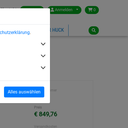
Kontakt
Austria
Anmelden
0
ILSPIELGERÄTE
ÜBER HUCK
chutzerklärung
.
Artikelnummer
Alles auswählen
4591-3
Preis
€ 849,76
Versandkosten