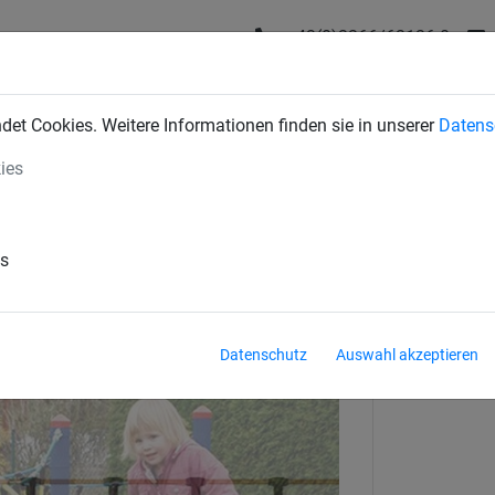
+43(0)2266/62126-0
DUSTRIENETZE
BAUSCHUTZNETZE
SPORTNETZE
SE
et Cookies. Weitere Informationen finden sie in unserer
Datens
ies
ahlpfosten
es
Datenschutz
Auswahl akzeptieren