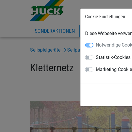
Cookie Einstellungen
SONDERAKTIONEN
EXPRESS-SHOP
IN
Diese Webseite verwend
Notwendige Cook
Seilspielgeräte
Seilparcours "Haiger"
für St
Statistik-Cookies
Kletternetz
Marketing Cooki