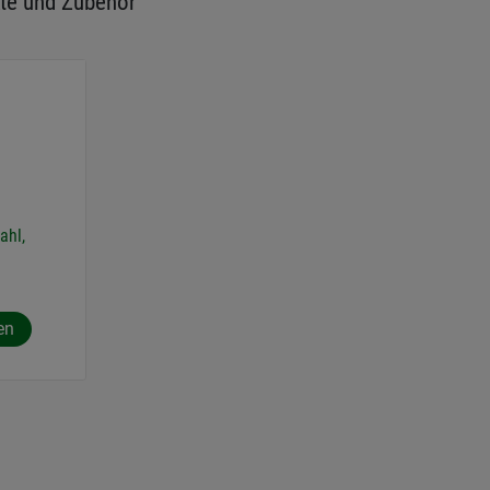
te und Zubehör
ahl,
en