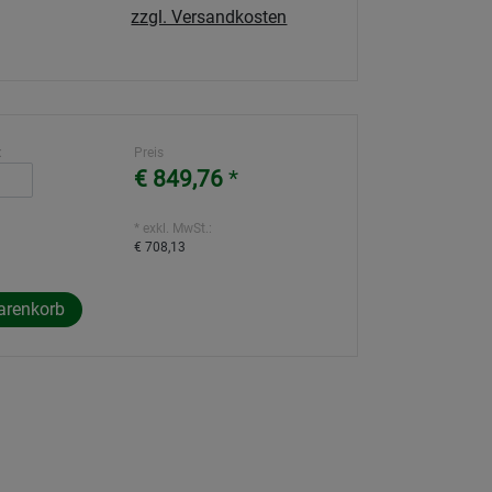
zzgl. Versandkosten
:
Preis
€ 849,76
*
* exkl. MwSt.:
€ 708,13