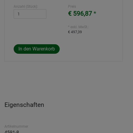
Anzahl (Stück):
Preis
€ 596,87
*
* exkl. MwSt.:
€ 497,39
Eigenschaften
Artikelnummer
4591-8