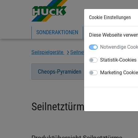
Cookie Einstellungen
SONDERAKTIONEN
EXPRESS-SHOP
IN
Diese Webseite verwend
Notwendige Cook
Seilspielgeräte
Seilnetz-Pyramiden
Seilnet
Statistik-Cookies
Cheops-Pyramiden
SPIDER-Serie
Marketing Cooki
Seilnetztürme