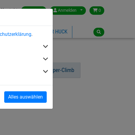
Kontakt
Austria
Anmelden
0
ILSPIELGERÄTE
ÜBER HUCK
chutzerklärung
.
-Pyramide Dino
Super-Climb
Alles auswählen