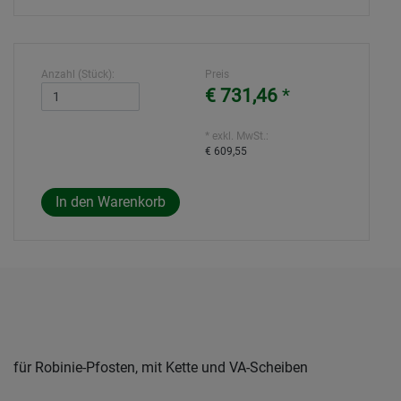
Anzahl (Stück):
Preis
€ 731,46
*
* exkl. MwSt.:
€ 609,55
für Robinie-Pfosten, mit Kette und VA-Scheiben