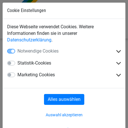
Cookie Einstellungen
0
Diese Webseite verwendet Cookies. Weitere
Informationen finden sie in unserer
Datenschutzerklärung
.
Notwendige Cookies
Seilspielgeräte
Seilparcours "Haiger"
für Robinie-
Pfosten
Statistik-Cookies
Strickleitersprossen, für
Marketing Cookies
Robinie-Pfosten
Alles auswählen
Auswahl akzeptieren