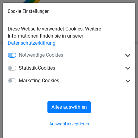
Cookie Einstellungen
0
Diese Webseite verwendet Cookies. Weitere
Informationen finden sie in unserer
Datenschutzerklärung
.
Notwendige Cookies
Seilspielgeräte
Seilparcours "Haiger"
für Robinie-
Pfosten
Statistik-Cookies
Standpfosten Robinie, einzeln
Marketing Cookies
Alles auswählen
Auswahl akzeptieren