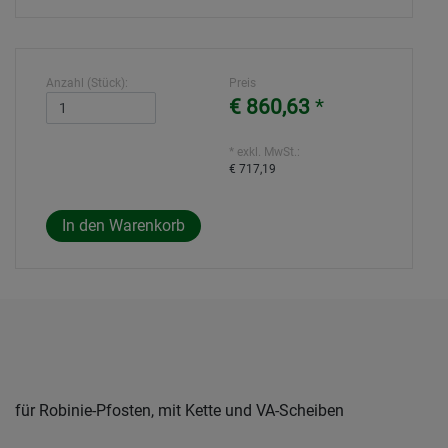
Anzahl (Stück):
Preis
€ 860,63
*
* exkl. MwSt.:
€ 717,19
für Robinie-Pfosten, mit Kette und VA-Scheiben