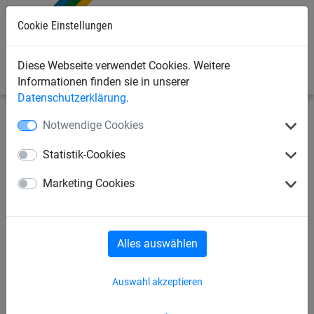
Cookie Einstellungen
0
Diese Webseite verwendet Cookies. Weitere
Informationen finden sie in unserer
Datenschutzerklärung
.
Notwendige Cookies
Seilspielgeräte
Seilparcours "Haiger"
für Robinie-
Pfosten
Statistik-Cookies
Klettersprossen, für Robinie-
Marketing Cookies
Pfosten
Alles auswählen
Auswahl akzeptieren