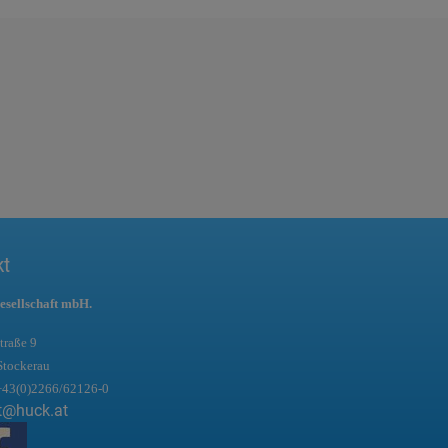
kt
esellschaft mbH.
traße 9
Stockerau
+43(0)2266/62126-0
t@huck.at