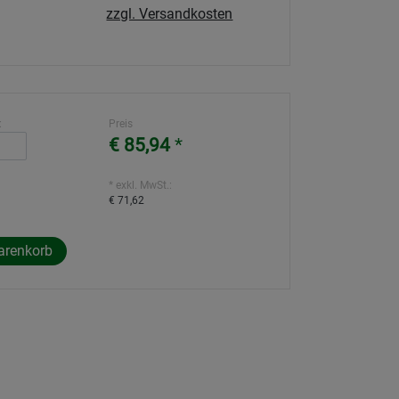
zzgl. Versandkosten
:
Preis
€ 85,94
*
* exkl. MwSt.:
€ 71,62