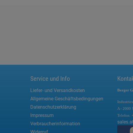
Service und Info
Konta
Liefer- und Versandkosten
Berger G
Allgemeine Geschäftsbedingungen
Industries
Datenschutzerklärung
A - 2000 
Impressum
Telefon:
sales.a
Verbraucherinformation
Widerruf