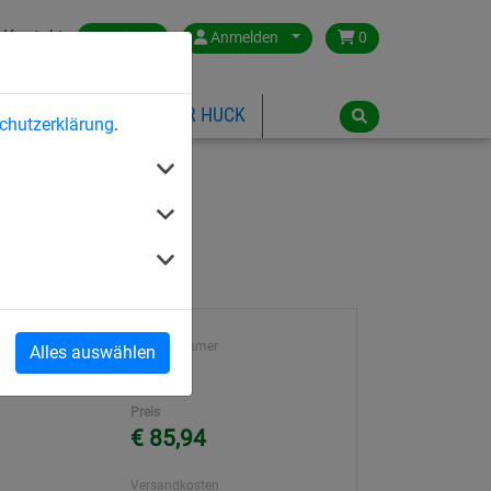
Kontakt
Austria
Anmelden
0
ILSPIELGERÄTE
ÜBER HUCK
chutzerklärung
.
Artikelnummer
Alles auswählen
4608-4
Preis
€ 85,94
Versandkosten