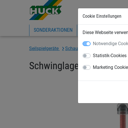
Cookie Einstellungen
SONDERAKTIONEN
EXPRESS-SHOP
IN
Diese Webseite verwend
Notwendige Cook
Seilspielgeräte
Schaukelzubehör
Schaukelh
Statistik-Cookies
Schwinglager mit Bolzen
Marketing Cooki