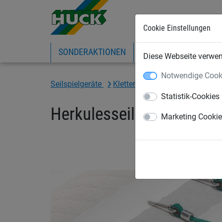
Cookie Einstellungen
SONDERAKTIONEN
EXPRESS-SHOP
IN
Diese Webseite verwend
Notwendige Cook
Seilspielgeräte
Kletternetze
Herkulesseil
Statistik-Cookies
Herkulesseil-Kletternet
Marketing Cooki