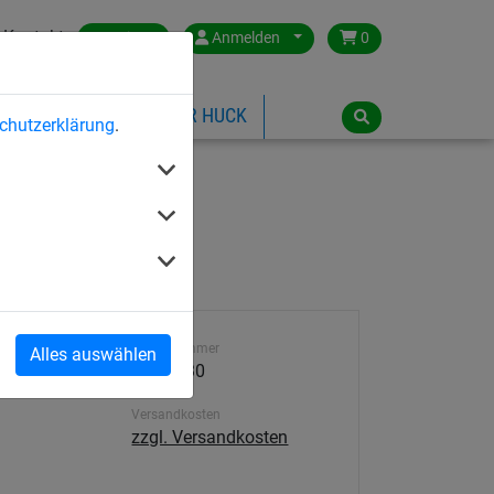
Kontakt
Austria
Anmelden
0
ILSPIELGERÄTE
ÜBER HUCK
chutzerklärung
.
Artikelnummer
Alles auswählen
4316-130
Versandkosten
zzgl. Versandkosten