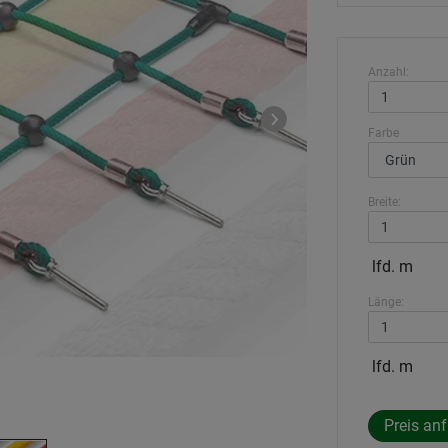
Anzahl:
Farbe
Breite:
lfd. m
Länge:
lfd. m