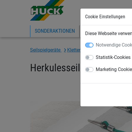
Cookie Einstellungen
SONDERAKTIONEN
EXPRESS-SHOP
IN
Diese Webseite verwend
Notwendige Cook
Seilspielgeräte
Kletternetze
Herkulesseil
Statistik-Cookies
Herkulesseil-Kletternetz
Marketing Cooki