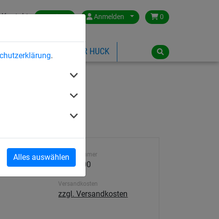
Kontakt
Austria
Anmelden
0
ILSPIELGERÄTE
ÜBER HUCK
chutzerklärung
.
cm
Artikelnummer
Alles auswählen
4316-400
Versandkosten
zzgl. Versandkosten