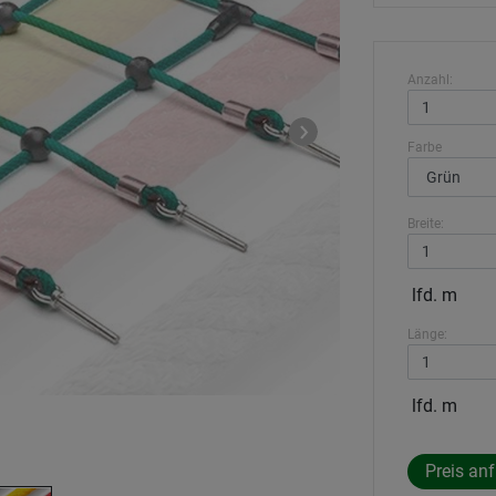
Anzahl:
Farbe
Breite:
lfd. m
Länge:
lfd. m