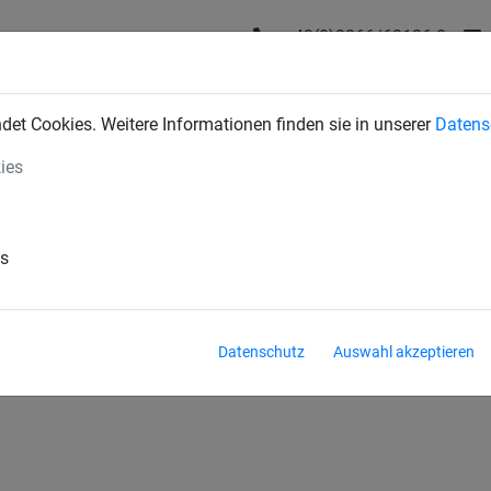
+43(0)2266/62126-0
DUSTRIENETZE
BAUSCHUTZNETZE
SPORTNETZE
SE
et Cookies. Weitere Informationen finden sie in unserer
Datens
ies
ehör
hör
es
Datenschutz
Auswahl akzeptieren