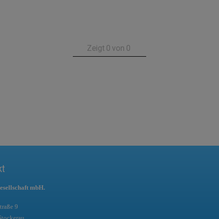
Zeigt
0
von
0
kt
esellschaft mbH.
traße 9
Stockerau