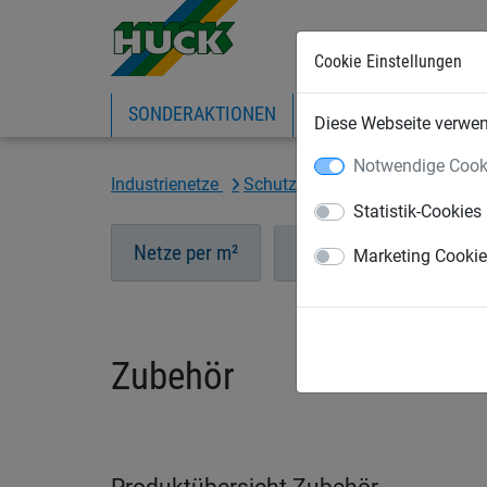
Cookie Einstellungen
SONDERAKTIONEN
EXPRESS-SHOP
IN
Diese Webseite verwend
Notwendige Cook
Industrienetze
Schutz- und Stoppnetze
Zub
Statistik-Cookies
Netze per m²
Randleinen
Zube
Marketing Cooki
Zubehör