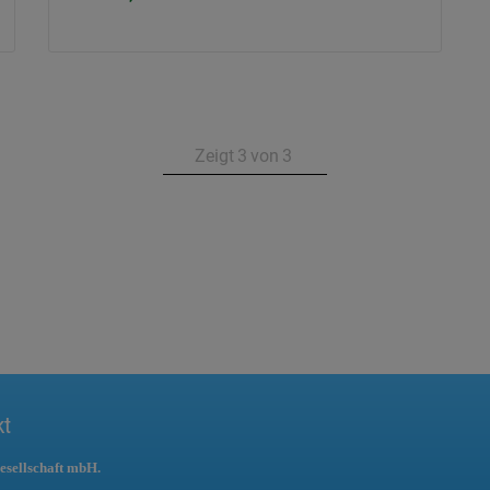
Zeigt
3
von
3
kt
esellschaft mbH.