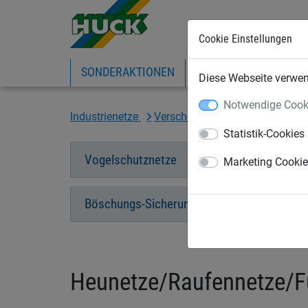
Cookie Einstellungen
SONDERAKTIONEN
EXPRESS-SHOP
IN
Diese Webseite verwend
Notwendige Cook
Industrienetze
Verschiedene Netze
Heunetz
Statistik-Cookies
Vogelschutznetze
Heunetze/Raufenn
Marketing Cooki
Böschungs-Sicherungsnetze
Wäsche
Heunetze/Raufennetze/F