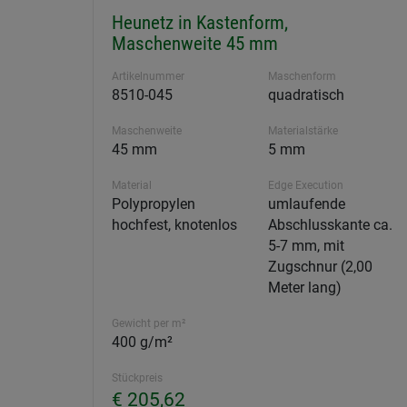
Heunetz in Kastenform,
Maschenweite 45 mm
Artikelnummer
Maschenform
8510-045
quadratisch
Maschenweite
Materialstärke
45 mm
5 mm
Material
Edge Execution
Polypropylen
umlaufende
hochfest, knotenlos
Abschlusskante ca.
5-7 mm, mit
Zugschnur (2,00
Meter lang)
Gewicht per m²
400 g/m²
Stückpreis
€ 205,62