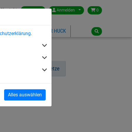
Kontakt
Austria
Anmelden
0
ILSPIELGERÄTE
ÜBER HUCK
chutzerklärung
.
ielbereich-Sicherheitsnetze
Alles auswählen