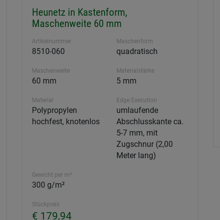
Heunetz in Kastenform,
Maschenweite 60 mm
Artikelnummer
Maschenform
8510-060
quadratisch
Maschenweite
Materialstärke
60 mm
5 mm
Material
Edge Execution
Polypropylen
umlaufende
hochfest, knotenlos
Abschlusskante ca.
5-7 mm, mit
Zugschnur (2,00
Meter lang)
Gewicht per m²
300 g/m²
Stückpreis
€ 179,94