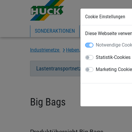
Cookie Einstellungen
SONDERAKTIONEN
EXPRESS-SHOP
IN
Diese Webseite verwend
Notwendige Cook
Industrienetze
Heben, Zurren, Verladen
Big
Statistik-Cookies
Lastentransportnetze
Big Bags
Marketing Cooki
Big Bags