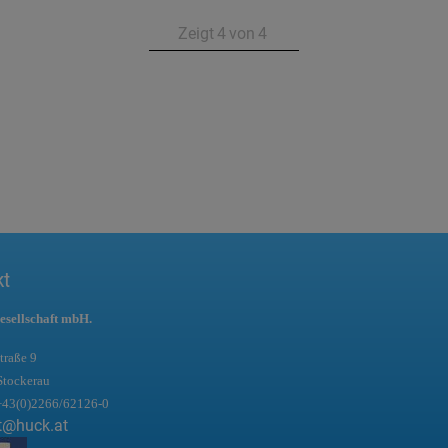
Zeigt
4
von
4
kt
esellschaft mbH.
traße 9
Stockerau
+43(0)2266/62126-0
t@huck.at