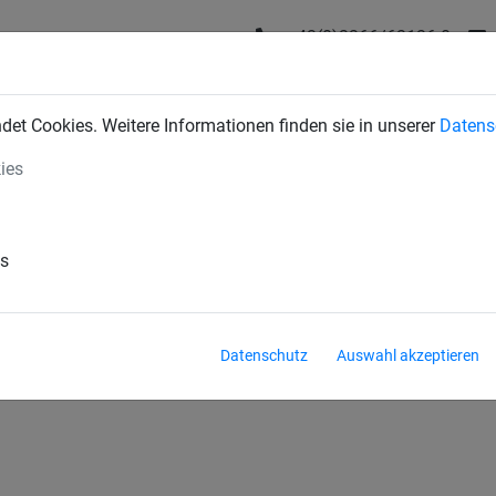
+43(0)2266/62126-0
DUSTRIENETZE
BAUSCHUTZNETZE
SPORTNETZE
SE
et Cookies. Weitere Informationen finden sie in unserer
Datens
ies
 Bags
Seile
es
Datenschutz
Auswahl akzeptieren