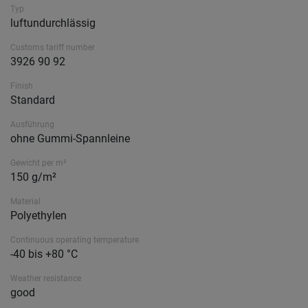
Typ
luftundurchlässig
Customs tariff number
3926 90 92
Finish
Standard
Ausführung
ohne Gummi-Spannleine
Gewicht per m²
150 g/m²
Material
Polyethylen
Continuous operating temperature
-40 bis +80 °C
Weather resistance
good