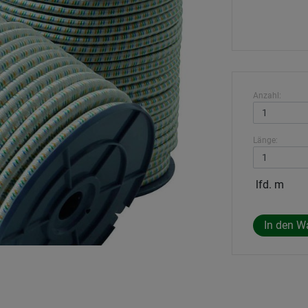
Anzahl:
Länge:
lfd. m