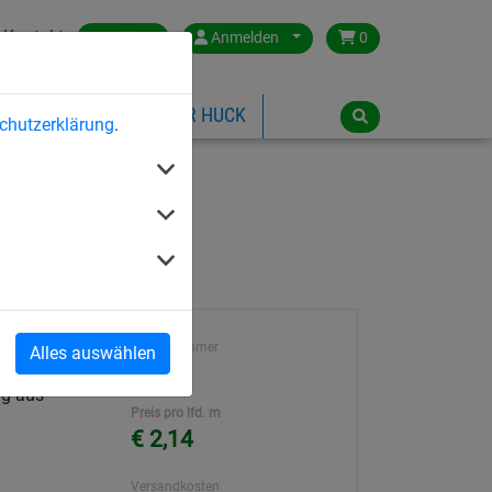
Kontakt
Austria
Anmelden
0
ILSPIELGERÄTE
ÜBER HUCK
chutzerklärung
.
Artikelnummer
Alles auswählen
 mit
2126
g aus
Preis pro lfd. m
€ 2,14
Versandkosten