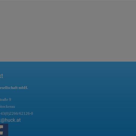
kt
esellschaft mbH.
traße 9
Stockerau
+43(0)2266/62126-0
t@huck.at