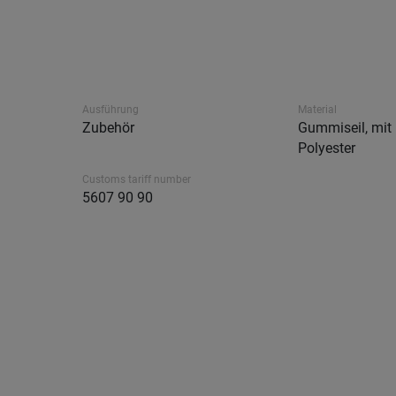
Ausführung
Material
Zubehör
Gummiseil, mit
Polyester
Customs tariff number
5607 90 90