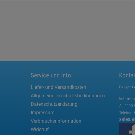
Service und Info
Konta
Liefer- und Versandkosten
Berger G
Allgemeine Geschäftsbedingungen
Industries
Datenschutzerklärung
A - 2000 
Impressum
Telefon:
sales.a
Verbraucherinformation
Widerruf