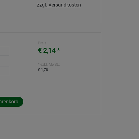
zzgl. Versandkosten
Preis
€ 2,14
*
* exkl. MwSt.:
€ 1,78