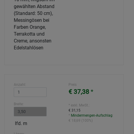
gewählten Abstand
(Standard: 50 cm),
Messingösen bei
Farben Orange,
Terrakotta und
Creme, ansonsten
Edelstahlösen
Anzahl:
Preis
€ 37,38
*
Breite:
* exkl. MwSt.:
€ 31,15
*
Mindermengen-Aufschlag
:
€ 18,69
(
100%
)
lfd. m