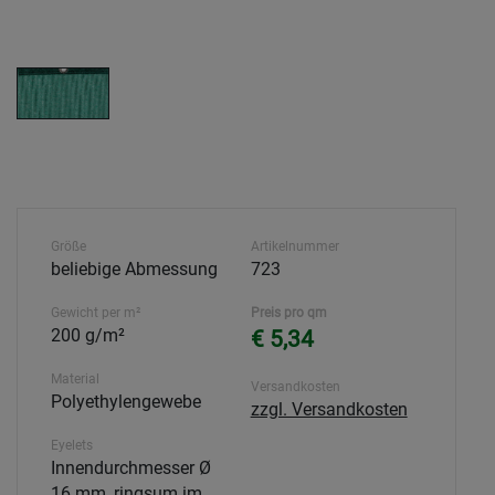
Größe
Artikelnummer
beliebige Abmessung
723
Gewicht per m²
Preis pro qm
200 g/m²
€ 5,34
Material
Versandkosten
Polyethylengewebe
zzgl. Versandkosten
Eyelets
Innendurchmesser Ø
16 mm, ringsum im