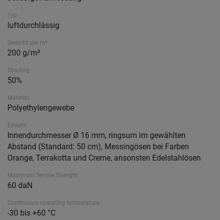
Typ
luftdurchlässig
Gewicht per m²
200 g/m²
Shading
50%
Material
Polyethylengewebe
Eyelets
Innendurchmesser Ø 16 mm, ringsum im gewählten
Abstand (Standard: 50 cm), Messingösen bei Farben
Orange, Terrakotta und Creme, ansonsten Edelstahlösen
Maximum Tensile Strength
60 daN
Continuous operating temperature
-30 bis +60 °C