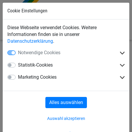
Cookie Einstellungen
0
Diese Webseite verwendet Cookies. Weitere
Informationen finden sie in unserer
Datenschutzerklärung
.
Notwendige Cookies
Industrienetze
Abdecknetze und -planen
Abdeckplanen
Statistik-Cookies
Abdeckplane aus PE, ca. 200
Marketing Cookies
g/m²
Alles auswählen
Auswahl akzeptieren