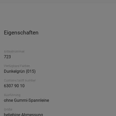
Eigenschaften
Artikelnummer
723
Verfügbare Farben
Dunkelgrün (015)
Customs tariff number
6307 90 10
Ausführung
ohne Gummi-Spannleine
Größe
beliebige Abmessung