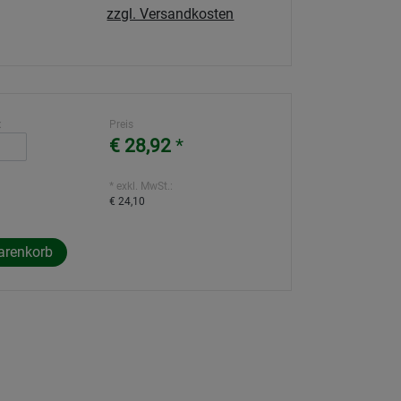
zzgl. Versandkosten
:
Preis
€ 28,92
*
* exkl. MwSt.:
€ 24,10