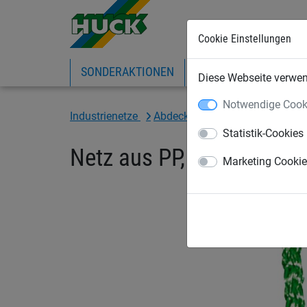
Cookie Einstellungen
SONDERAKTIONEN
EXPRESS-SHOP
IN
Diese Webseite verwend
Notwendige Cook
Industrienetze
Abdecknetze und -planen
Ab
Statistik-Cookies
Netz aus PP, ca. 3 mm s
Marketing Cooki