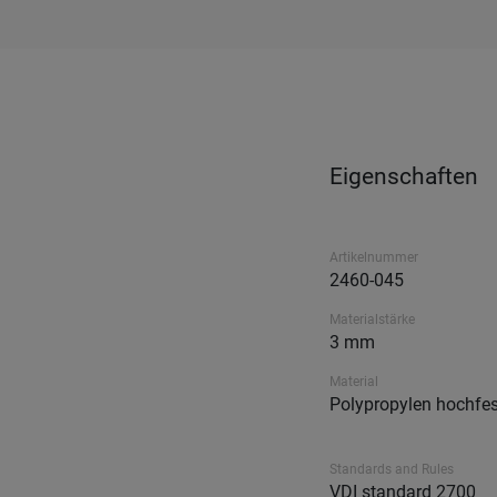
Eigenschaften
Artikelnummer
2460-045
Materialstärke
3 mm
Material
Polypropylen hochfes
Standards and Rules
VDI standard 2700