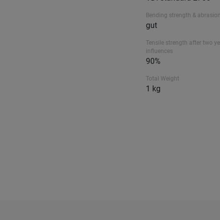
Bending strength & abrasion
gut
Tensile strength after two ye
influences
90%
Total Weight
1 kg