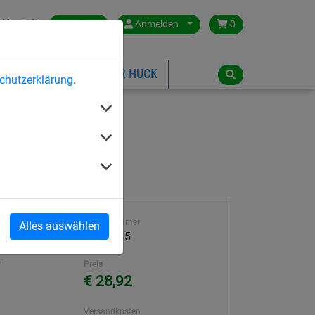
Kontakt
Austria
Anmelden
0
ILSPIELGERÄTE
ÜBER HUCK
chutzerklärung
.
Artikelnummer
Alles auswählen
2460-045
²
Preis
€ 28,92
Versandkosten