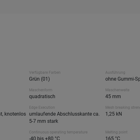
Verfügbare Farben
Ausführung
Grün (01)
ohne Gummi-Sp
Maschenform
Maschenweite
quadratisch
45 mm
Edge Execution
Mesh breaking stren
t, knotenlos
umlaufende Abschlusskante ca.
1,25 kN
5-7 mm stark
Continuous operating temperature
Melting point
-40 bis +80 °C
165 °C