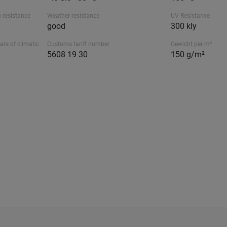
 resistance
Weather resistance
UV-Resistance
good
300 kly
ars of climatic
Customs tariff number
Gewicht per m²
5608 19 30
150 g/m²