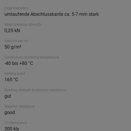
Edge Execution
umlaufende Abschlusskante ca. 5-7 mm stark
Mesh breaking strength
0,25 kN
Gewicht per m²
50 g/m²
Continuous operating temperature
-40 bis +80 °C
Melting point
165 °C
Bending strength & abrasion resistance
gut
Weather resistance
good
UV-Resistance
300 kly