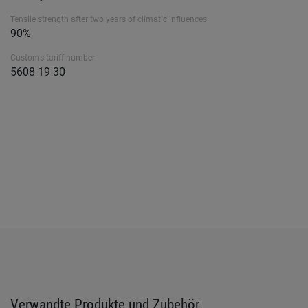
Tensile strength after two years of climatic influences
90%
Customs tariff number
5608 19 30
Verwandte Produkte und Zubehör