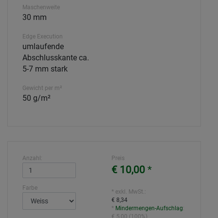
Maschenweite
30 mm
Edge Execution
umlaufende
Abschlusskante ca.
5-7 mm stark
Gewicht per m²
50 g/m²
Anzahl:
Preis
€ 10,00
*
Farbe
* exkl. MwSt.:
€ 8,34
*
Mindermengen-Aufschlag
:
€ 5,00
(
100%
)