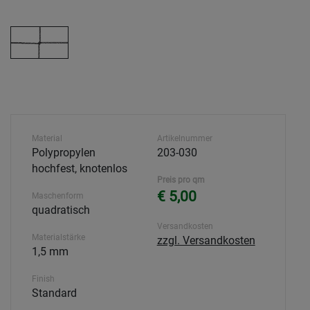
Material
Artikelnummer
Polypropylen
203-030
hochfest, knotenlos
Preis pro qm
€ 5,00
Maschenform
quadratisch
Versandkosten
Materialstärke
zzgl. Versandkosten
1,5 mm
Finish
Standard