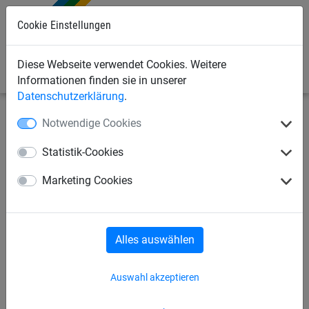
Cookie Einstellungen
0
Diese Webseite verwendet Cookies. Weitere
Informationen finden sie in unserer
Datenschutzerklärung
.
Notwendige Cookies
Industrienetze
Abdecknetze und -planen
Abdecknetze
Statistik-Cookies
Netz aus PP, ca. 1,5 mm stark,
Marketing Cookies
Maschenweite 30 mm
Alles auswählen
Auswahl akzeptieren