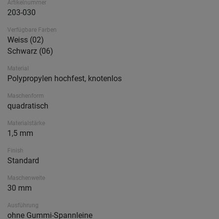
Artikelnummer
203-030
Verfügbare Farben
Weiss (02)
Schwarz (06)
Material
Polypropylen hochfest, knotenlos
Maschenform
quadratisch
Materialstärke
1,5 mm
Finish
Standard
Maschenweite
30 mm
Ausführung
ohne Gummi-Spannleine