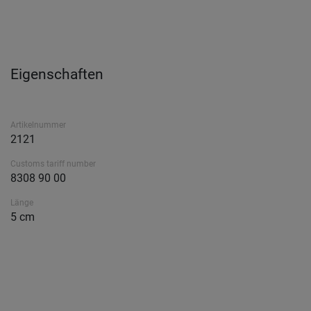
Eigenschaften
Artikelnummer
2121
Customs tariff number
8308 90 00
Länge
5 cm