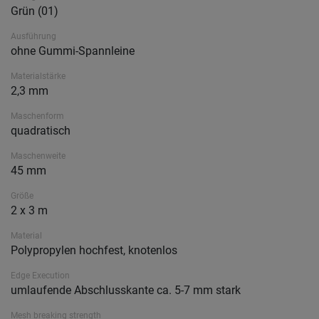
Grün (01)
Ausführung
ohne Gummi-Spannleine
Materialstärke
2,3 mm
Maschenform
quadratisch
Maschenweite
45 mm
Größe
2 x 3 m
Material
Polypropylen hochfest, knotenlos
Edge Execution
umlaufende Abschlusskante ca. 5-7 mm stark
Mesh breaking strength