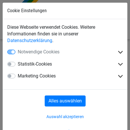
Cookie Einstellungen
0
Diese Webseite verwendet Cookies. Weitere
Informationen finden sie in unserer
Datenschutzerklärung
.
Notwendige Cookies
Industrienetze
Abdecknetze und -planen
Abdecknetze
Statistik-Cookies
Abdecknetz aus PP, ca. 2,3
Marketing Cookies
mm stark, Maschenweite 45
mm
Alles auswählen
Auswahl akzeptieren