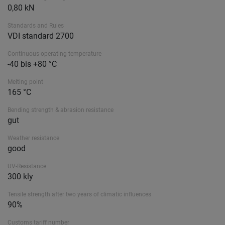
0,80 kN
Standards and Rules
VDI standard 2700
Continuous operating temperature
-40 bis +80 °C
Melting point
165 °C
Bending strength & abrasion resistance
gut
Weather resistance
good
UV-Resistance
300 kly
Tensile strength after two years of climatic influences
90%
Customs tariff number