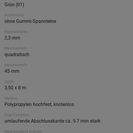
Grün (01)
Ausführung
ohne Gummi-Spannleine
Materialstärke
2,3 mm
Maschenform
quadratisch
Maschenweite
45 mm
Größe
3,50 x 8 m
Material
Polypropylen hochfest, knotenlos
Edge Execution
umlaufende Abschlusskante ca. 5-7 mm stark
Mesh breaking strength