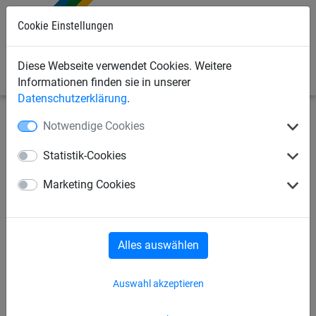
Cookie Einstellungen
0
Diese Webseite verwendet Cookies. Weitere
Informationen finden sie in unserer
Datenschutzerklärung
.
Notwendige Cookies
Industrienetze
Abdecknetze und -planen
Abdecknetze
Statistik-Cookies
Abdecknetz aus PP, ca. 2,3
Marketing Cookies
mm stark, Maschenweite 45
mm
Alles auswählen
Auswahl akzeptieren