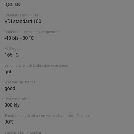
0,80 kN
Standards and Rules
VDI standard 100
Continuous operating temperature
-40 bis +80 °C
Melting point
165 °C
Bending strength & abrasion resistance
gut
Weather resistance
good
UV-Resistance
300 kly
Tensile strength after two years of climatic influences
90%
Customs tariff number