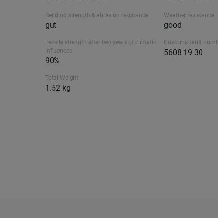
Bending strength & abrasion resistance
Weather resistance
gut
good
Tensile strength after two years of climatic
Customs tariff num
influences
5608 19 30
90%
Total Weight
1.52 kg