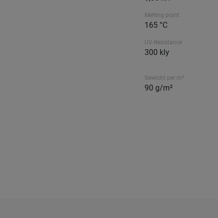
Melting point
165 °C
UV-Resistance
300 kly
Gewicht per m²
90 g/m²