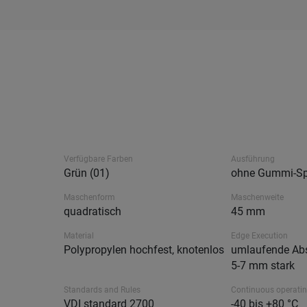
Verfügbare Farben
Ausführung
Grün (01)
ohne Gummi-Sp
Maschenform
Maschenweite
quadratisch
45 mm
Material
Edge Execution
Polypropylen hochfest, knotenlos
umlaufende Abs
5-7 mm stark
Standards and Rules
Continuous operati
VDI standard 2700
-40 bis +80 °C