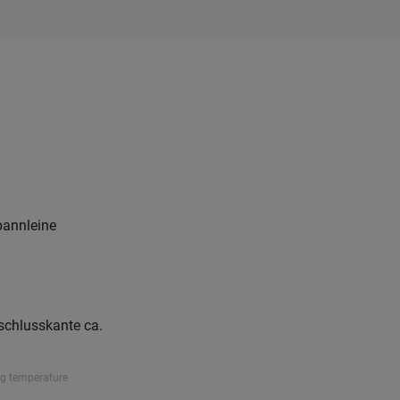
annleine
chlusskante ca.
ng temperature