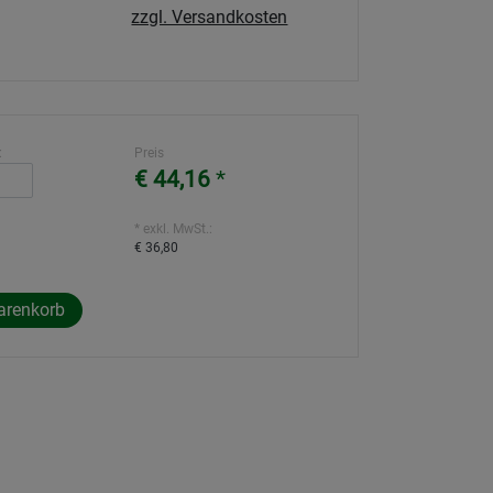
zzgl. Versandkosten
:
Preis
€ 44,16
*
* exkl. MwSt.:
€ 36,80