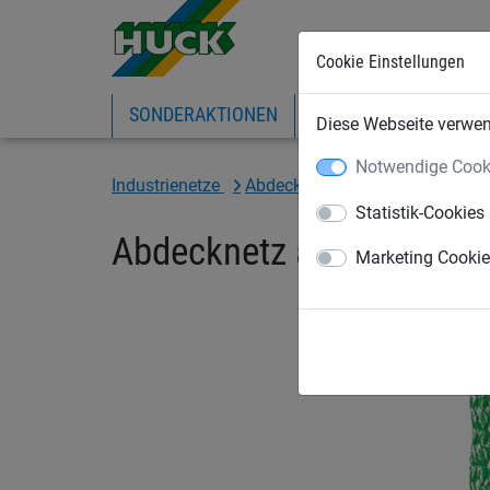
Cookie Einstellungen
SONDERAKTIONEN
EXPRESS-SHOP
IN
Diese Webseite verwend
Notwendige Cook
Industrienetze
Abdecknetze und -planen
Ab
Statistik-Cookies
Abdecknetz aus PP, ca. 
Marketing Cooki