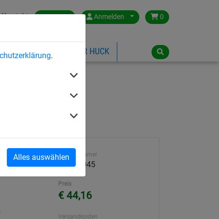
Kontakt
Austria
Anmelden
0
ILSPIELGERÄTE
ÜBER HUCK
chutzerklärung
.
mm
Artikelnummer
Alles auswählen
20411-045
Preis
€ 44,16
²
Versandkosten