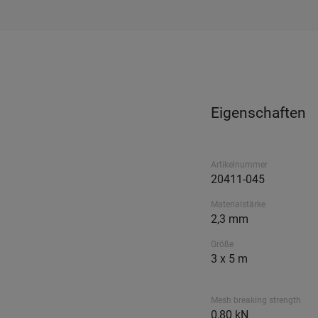
Eigenschaften
Artikelnummer
20411-045
Materialstärke
2,3 mm
Größe
3 x 5 m
Mesh breaking strength
0,80 kN