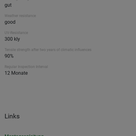
gut
Weather resistance
good
UV-Resistance
300 kly
Tensile strength after two years of climatic influences
90%
Regular Inspection Interval
12 Monate
Links