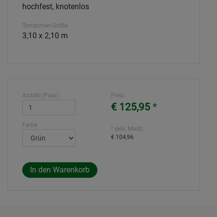
hochfest, knotenlos
Torrahmen-Größe
3,10 x 2,10 m
Anzahl (Paar):
Preis
€ 125,95
*
Farbe
* exkl. MwSt.:
€ 104,96