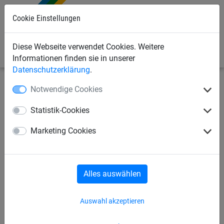
Cookie Einstellungen
0
Diese Webseite verwendet Cookies. Weitere
Informationen finden sie in unserer
Datenschutzerklärung
.
Notwendige Cookies
Sportnetze
Handballnetze
Handballtornetze
Statistik-Cookies
Hallenhandball-Tornetz aus
Marketing Cookies
PP, ca. 4 mm stark,
Maschenweite 100 mm
Alles auswählen
Auswahl akzeptieren