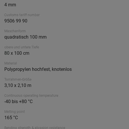
4 mm
Customs tariff number
9506 99 90
Maschenform
quadratisch 100 mm
obere und untere Tiefe
80 x 100 cm
Material
Polypropylen hochfest, knotenlos
Torrahmen-Größe
3,10 x 2,10 m
Continuous operating temperature
-40 bis +80 °C
Melting point
165 °C
Bending strength & abrasion resistance