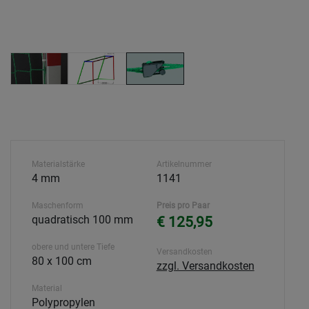
Materialstärke
Artikelnummer
4 mm
1141
Maschenform
Preis pro Paar
quadratisch 100 mm
€ 125,95
obere und untere Tiefe
Versandkosten
80 x 100 cm
zzgl. Versandkosten
Material
Polypropylen