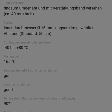
Edge Execution
ringsum umgenäht und mit Verstärkungsband versehen
(ca. 40 mm breit)
Eyelets
Innendurchmesser Ø 16 mm, ringsum im gewählten
Abstand (Standard: 50 cm)
Continuous operating temperature
-40 bis +80 °C
Melting point
165 °C
Bending strength & abrasion resistance
gut
Weather resistance
good
Tensile strength after two years of climatic influences
90%