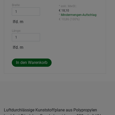
Breite:
* exkl. MwSt.:
€ 18,10
*
Mindermengen-Aufschlag
:
€ 10,86
(
100%
)
lfd. m
Länge:
lfd. m
Luftdurchlässige Kunststoffplane aus Polypropylen