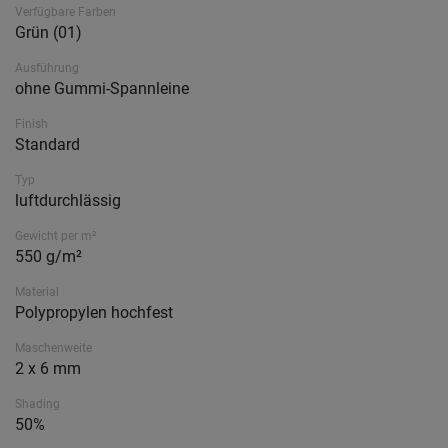
Verfügbare Farben
Grün (01)
Ausführung
ohne Gummi-Spannleine
Finish
Standard
Typ
luftdurchlässig
Gewicht per m²
550 g/m²
Material
Polypropylen hochfest
Maschenweite
2 x 6 mm
Shading
50%