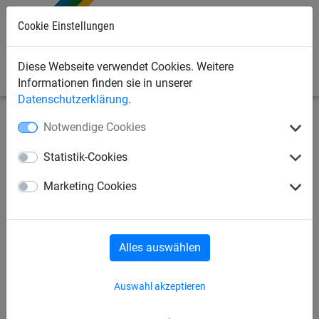
Cookie Einstellungen
0
Diese Webseite verwendet Cookies. Weitere
Informationen finden sie in unserer
Datenschutzerklärung
.
Notwendige Cookies
Bauschutznetze
Planen für Industrie- und Baubereich
Luftdurchlässige Planen per qm
Statistik-Cookies
Plane aus PP-Raschelgewirke,
Marketing Cookies
ca. 550 g/m²
Alles auswählen
Auswahl akzeptieren