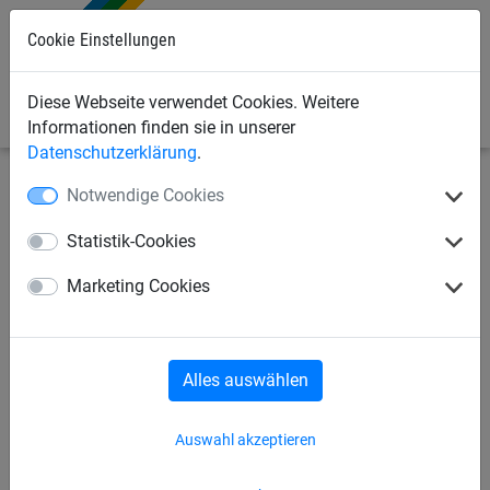
Cookie Einstellungen
0
Diese Webseite verwendet Cookies. Weitere
Informationen finden sie in unserer
Datenschutzerklärung
.
Notwendige Cookies
Seilspielgeräte
Schaukelgestelle
Schaukelgestelle aus
Stahl
Statistik-Cookies
Mini-M-Schaukel
Marketing Cookies
Alles auswählen
Auswahl akzeptieren