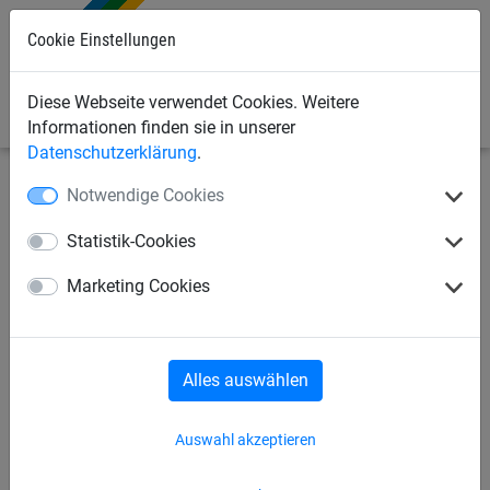
Cookie Einstellungen
0
Diese Webseite verwendet Cookies. Weitere
Informationen finden sie in unserer
Datenschutzerklärung
.
Notwendige Cookies
Seilspielgeräte
Seilparcours "Haiger"
für Robinie-
Pfosten
Statistik-Cookies
Surfer, für Robinie-Pfosten
Marketing Cookies
Alles auswählen
Auswahl akzeptieren