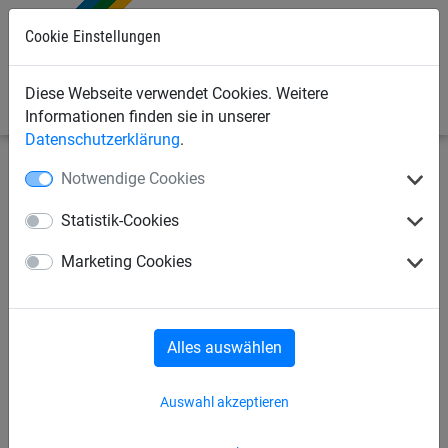
Cookie Einstellungen
0
Diese Webseite verwendet Cookies. Weitere
Informationen finden sie in unserer
Datenschutzerklärung
.
Notwendige Cookies
Seilspielgeräte
Kletternetze
Herkulesseil
Statistik-Cookies
Herkulesseil-Kletternetz, Ø 16
Marketing Cookies
mm, Maschenweite 35 cm
Alles auswählen
Auswahl akzeptieren