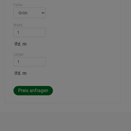
Farbe
Breite:
lfd. m
Länge:
lfd. m