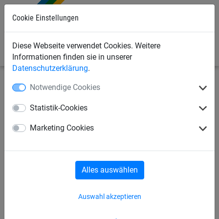
Cookie Einstellungen
0
Diese Webseite verwendet Cookies. Weitere
Informationen finden sie in unserer
Datenschutzerklärung
.
Notwendige Cookies
Sportnetze
Seile/Taue/Leinen
Ziehtaue
Statistik-Cookies
Ziehtau, 15 m lang
Marketing Cookies
Alles auswählen
Auswahl akzeptieren