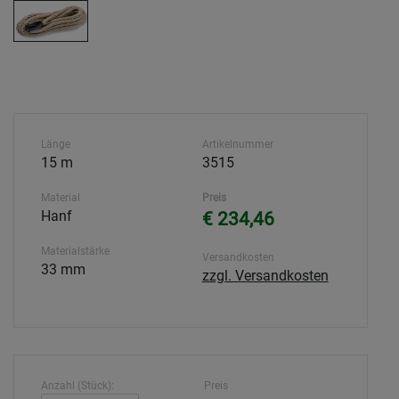
Länge
Artikelnummer
15 m
3515
Material
Preis
Hanf
€ 234,46
Materialstärke
Versandkosten
33 mm
zzgl. Versandkosten
Anzahl (Stück):
Preis