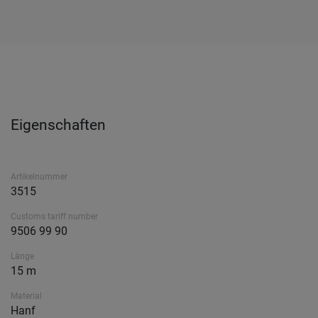
Eigenschaften
Artikelnummer
3515
Customs tariff number
9506 99 90
Länge
15 m
Material
Hanf