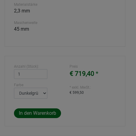
Materialstärke
2,3 mm
Maschenweite
45 mm
Anzahl (Stück):
Preis
€ 719,40
*
Farbe
* exkl. MwSt.:
€ 599,50