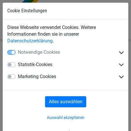
Cookie Einstellungen
0
Diese Webseite verwendet Cookies. Weitere
Informationen finden sie in unserer
Datenschutzerklärung
.
Notwendige Cookies
Sportnetze
Tennisnetze
Trenn-Netze
Statistik-Cookies
Trenn-Netz aus PP, ca. 2,3 mm
Marketing Cookies
stark, Maschenweite 45 mm
Alles auswählen
Auswahl akzeptieren