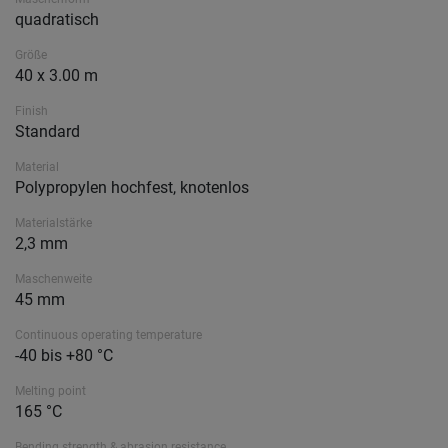
quadratisch
Größe
40 x 3.00 m
Finish
Standard
Material
Polypropylen hochfest, knotenlos
Materialstärke
2,3 mm
Maschenweite
45 mm
Continuous operating temperature
-40 bis +80 °C
Melting point
165 °C
Bending strength & abrasion resistance