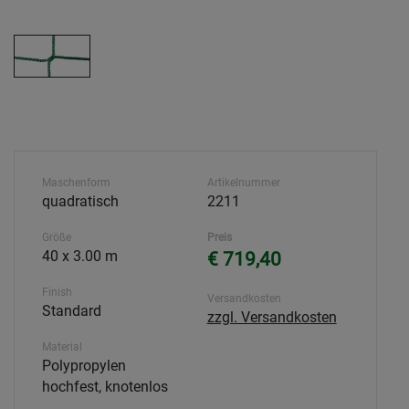
Maschenform
Artikelnummer
quadratisch
2211
Größe
Preis
40 x 3.00 m
€ 719,40
Finish
Versandkosten
Standard
zzgl. Versandkosten
Material
Polypropylen
hochfest, knotenlos