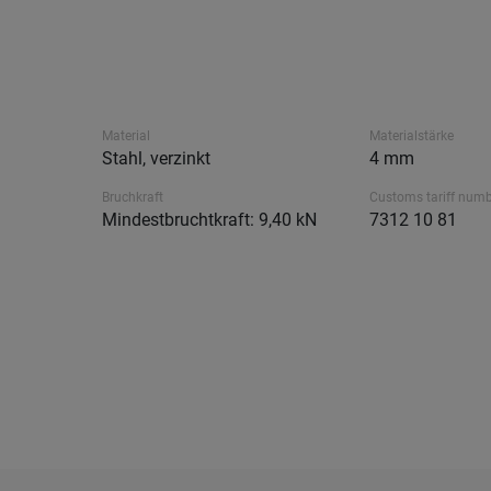
Material
Materialstärke
Stahl, verzinkt
4 mm
Bruchkraft
Customs tariff num
Mindestbruchtkraft: 9,40 kN
7312 10 81