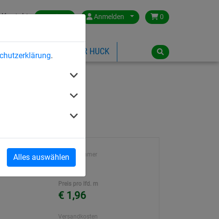
Kontakt
Austria
Anmelden
0
ILSPIELGERÄTE
ÜBER HUCK
chutzerklärung
.
Artikelnummer
Alles auswählen
nkt
2102
Preis pro lfd. m
€ 1,96
Versandkosten