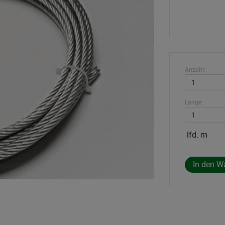
Anzahl:
Länge:
lfd. m