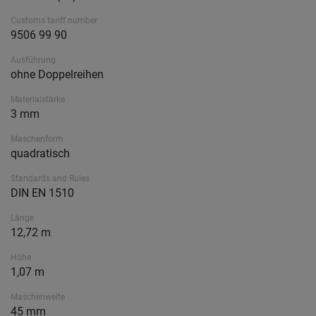
Customs tariff number
9506 99 90
Ausführung
ohne Doppelreihen
Materialstärke
3 mm
Maschenform
quadratisch
Standards and Rules
DIN EN 1510
Länge
12,72 m
Höhe
1,07 m
Maschenweite
45 mm