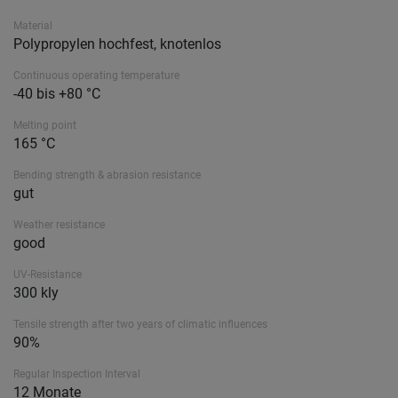
Material
Polypropylen hochfest, knotenlos
Continuous operating temperature
-40 bis +80 °C
Melting point
165 °C
Bending strength & abrasion resistance
gut
Weather resistance
good
UV-Resistance
300 kly
Tensile strength after two years of climatic influences
90%
Regular Inspection Interval
12 Monate