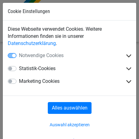
Cookie Einstellungen
0
Diese Webseite verwendet Cookies. Weitere
Informationen finden sie in unserer
Datenschutzerklärung
.
Notwendige Cookies
Sportnetze
Tennisnetze
Tennisnetze - Turnier
Statistik-Cookies
Tennisnetz aus PP, ca. 3 mm
Marketing Cookies
stark
Alles auswählen
Auswahl akzeptieren