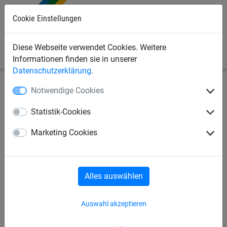
Cookie Einstellungen
0
Diese Webseite verwendet Cookies. Weitere
Informationen finden sie in unserer
Datenschutzerklärung
.
Notwendige Cookies
Sportnetze
Seile/Taue/Leinen
Statistik-Cookies
Battle Rope, Länge: 10 m
Marketing Cookies
Alles auswählen
Auswahl akzeptieren