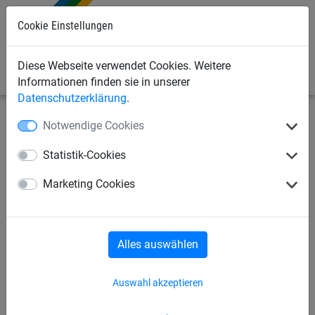
Cookie Einstellungen
0
Diese Webseite verwendet Cookies. Weitere
Informationen finden sie in unserer
Datenschutzerklärung
.
Notwendige Cookies
Sportnetze
Seile/Taue/Leinen
Longenseile
Statistik-Cookies
Alu-
Marketing Cookies
Sicherheitskarabinerhaken
Alles auswählen
Auswahl akzeptieren