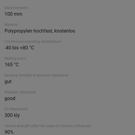
Maschenweite
100 mm
Material
Polypropylen hochfest, knotenlos
Continuous operating temperature
-40 bis +80 °C
Melting point
165 °C
Bending strength & abrasion resistance
gut
Weather resistance
good
UV-Resistance
300 kly
Tensile strength after two years of climatic influences
90%