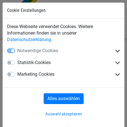
Cookie Einstellungen
0
Diese Webseite verwendet Cookies. Weitere
Informationen finden sie in unserer
Datenschutzerklärung
.
Notwendige Cookies
Sportnetze
Volleyballnetze
Hallen-Volleyballnetze
Statistik-Cookies
Volleyball-Turniernetz aus PP,
Marketing Cookies
ca. 3 mm stark
Alles auswählen
Auswahl akzeptieren