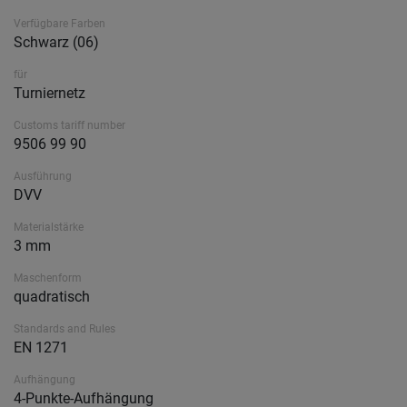
Verfügbare Farben
Schwarz (06)
für
Turniernetz
Customs tariff number
9506 99 90
Ausführung
DVV
Materialstärke
3 mm
Maschenform
quadratisch
Standards and Rules
EN 1271
Aufhängung
4-Punkte-Aufhängung