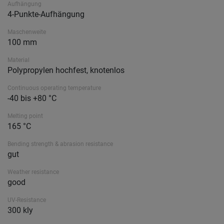
Aufhängung
4-Punkte-Aufhängung
Maschenweite
100 mm
Material
Polypropylen hochfest, knotenlos
Continuous operating temperature
-40 bis +80 °C
Melting point
165 °C
Bending strength & abrasion resistance
gut
Weather resistance
good
UV-Resistance
300 kly