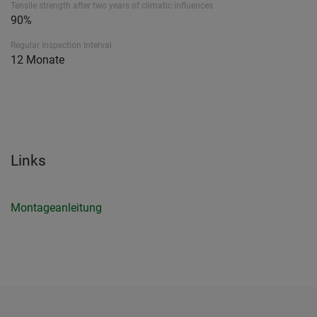
Tensile strength after two years of climatic influences
90%
Regular Inspection Interval
12 Monate
Links
Montageanleitung