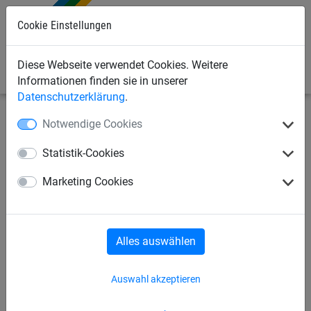
Cookie Einstellungen
0
Diese Webseite verwendet Cookies. Weitere
Informationen finden sie in unserer
Datenschutzerklärung
.
Notwendige Cookies
Sportnetze
Volleyballnetze
Hallen-Volleyballnetze
Statistik-Cookies
Volleyball-Turniernetz aus PP,
Marketing Cookies
ca. 3 mm stark mit Kevlarseil
und 4-Punkte-Aufhängung
Alles auswählen
Auswahl akzeptieren