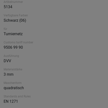
Artikelnummer
5134
Verfügbare Farben
Schwarz (06)
für
Turniernetz
Customs tariff number
9506 99 90
Ausführung
DVV
Materialstärke
3 mm
Maschenform
quadratisch
Standards and Rules
EN 1271