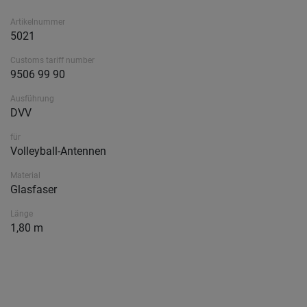
Artikelnummer
5021
Customs tariff number
9506 99 90
Ausführung
DVV
für
Volleyball-Antennen
Material
Glasfaser
Länge
1,80 m