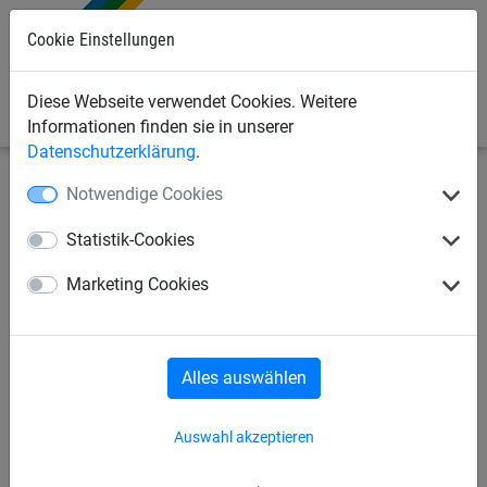
Cookie Einstellungen
0
Diese Webseite verwendet Cookies. Weitere
Informationen finden sie in unserer
Datenschutzerklärung
.
Notwendige Cookies
Sportnetze
Volleyballnetze
Hallen-Volleyballnetze
Statistik-Cookies
Volleyball-Antennen,
Marketing Cookies
zweiteilig, mit Haltetaschen
Alles auswählen
Auswahl akzeptieren