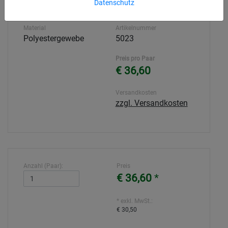
Datenschutz
Material
Artikelnummer
Polyestergewebe
5023
Preis pro Paar
€ 36,60
Versandkosten
zzgl. Versandkosten
Anzahl (Paar):
Preis
€ 36,60
*
* exkl. MwSt.:
€ 30,50