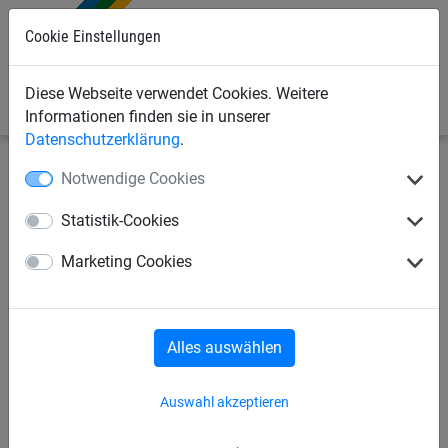
Cookie Einstellungen
0
Diese Webseite verwendet Cookies. Weitere
Informationen finden sie in unserer
Datenschutzerklärung
.
Notwendige Cookies
Sportnetze
Volleyballnetze
Hallen-Volleyballnetze
Statistik-Cookies
Volleyball-Antennen-
Marketing Cookies
Haltetaschen mit DVV-
Prüfzeichen
Alles auswählen
Auswahl akzeptieren