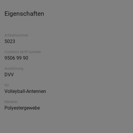
Eigenschaften
Artikelnummer
5023
Customs tariff number
9506 99 90
Ausführung
DVV
für
Volleyball-Antennen
Material
Polyestergewebe