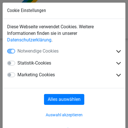
Cookie Einstellungen
0
Diese Webseite verwendet Cookies. Weitere
Informationen finden sie in unserer
Datenschutzerklärung
.
Notwendige Cookies
Sportnetze
Volleyballnetze
Hallen-Volleyballnetze
Statistik-Cookies
Spannschnüre für Netze mit
Marketing Cookies
Prüfzeichen DVV I und II
Alles auswählen
Auswahl akzeptieren