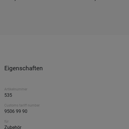
Eigenschaften
Artikelnummer
535
Customs tariff number
9506 99 90
für
Zubehör