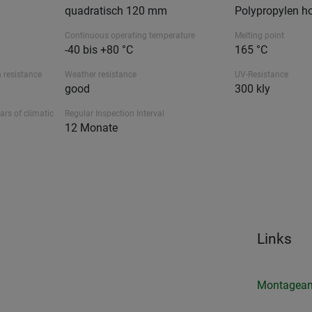
quadratisch 120 mm
Polypropylen ho
Continuous operating temperature
Melting point
-40 bis +80 °C
165 °C
 resistance
Weather resistance
UV-Resistance
good
300 kly
ars of climatic
Regular Inspection Interval
12 Monate
Links
Montagean