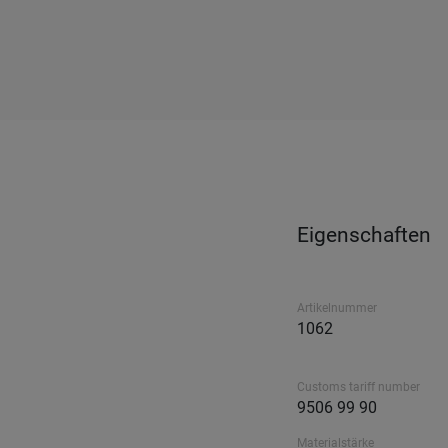
Eigenschaften
Artikelnummer
1062
Customs tariff number
9506 99 90
Materialstärke