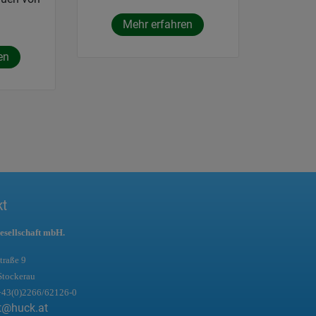
Mehr erfahren
en
kt
esellschaft mbH.
traße 9
Stockerau
+43(0)2266/62126-0
t@huck.at