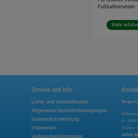
Fußballtornetzen
Mehr erfahr
Service und Info
Konta
Liefer- und Versandkosten
Berger G
Allgemeine Geschäftsbedingungen
Industries
Datenschutzerklärung
A - 2000 
Impressum
Telefon:
sales.a
Verbraucherinformation