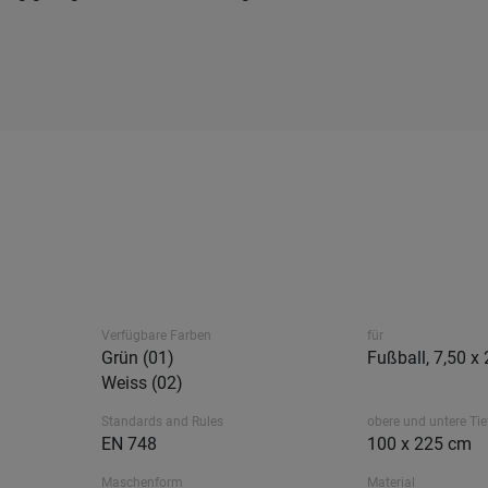
Verfügbare Farben
für
Grün (01)
Fußball, 7,50 x
Weiss (02)
Standards and Rules
obere und untere Tie
EN 748
100 x 225 cm
Maschenform
Material