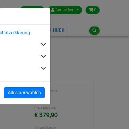
Kontakt
Austria
Anmelden
0
ILSPIELGERÄTE
ÜBER HUCK
chutzerklärung
.
re Tiefe
Artikelnummer
Alles auswählen
cm
1062
Preis pro Paar
€ 379,90
Versandkosten