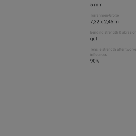
5 mm
Torrahmen-Größe
7,32 x 2,45 m
Bending strength & abrasion
gut
Tensile strength after two ye
influences
90%