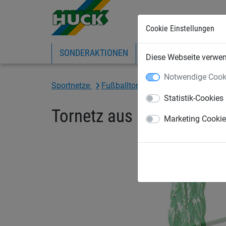
Cookie Einstellungen
SONDERAKTIONEN
EXPRESS-SHOP
IN
Diese Webseite verwend
Notwendige Cook
Sportnetze
Fußballtornetze und Zubehör
Fu
Statistik-Cookies
Tornetz aus PP, ca. 5 m
Marketing Cooki