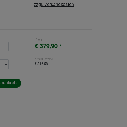
zzgl. Versandkosten
Preis
€ 379,90
*
* exkl. MwSt.:
€ 316,58