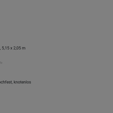
 5,15 x 2,05 m
fe
chfest, knotenlos