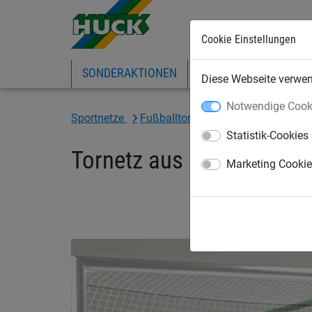
Cookie Einstellungen
SONDERAKTIONEN
EXPRESS-SHOP
IN
Diese Webseite verwend
Notwendige Cook
Sportnetze
Fußballtornetze und Zubehör
Fu
Statistik-Cookies
Tornetz aus PP, ca. 4 m
Marketing Cooki