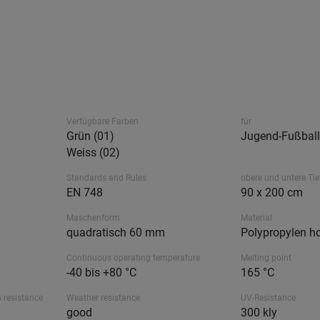
Verfügbare Farben
für
Grün (01)
Jugend-Fußball,
Weiss (02)
Standards and Rules
obere und untere Tie
EN 748
90 x 200 cm
Maschenform
Material
quadratisch 60 mm
Polypropylen ho
Continuous operating temperature
Melting point
-40 bis +80 °C
165 °C
 resistance
Weather resistance
UV-Resistance
good
300 kly