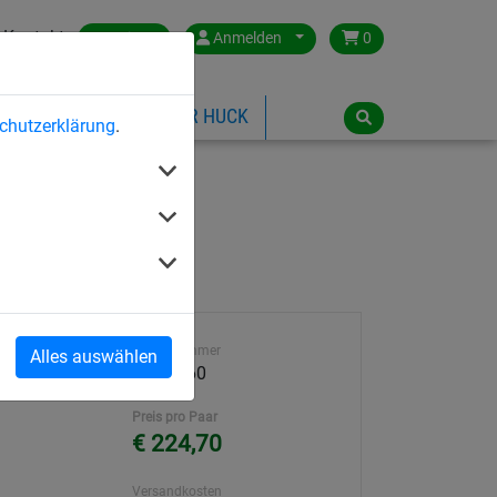
Kontakt
Austria
Anmelden
0
ILSPIELGERÄTE
ÜBER HUCK
chutzerklärung
.
re Tiefe
Artikelnummer
Alles auswählen
m
1541-060
Preis pro Paar
€ 224,70
Versandkosten