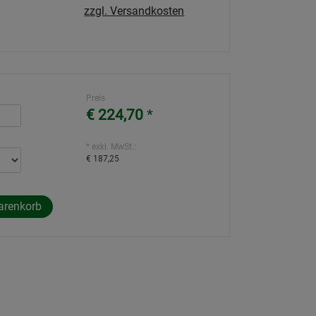
zzgl. Versandkosten
Preis
€ 224,70
*
* exkl. MwSt.:
€ 187,25