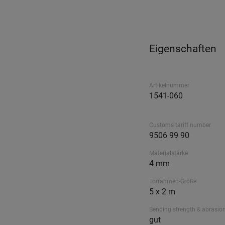
Eigenschaften
Artikelnummer
1541-060
Customs tariff number
9506 99 90
Materialstärke
4 mm
Torrahmen-Größe
5 x 2 m
Bending strength & abrasion
gut