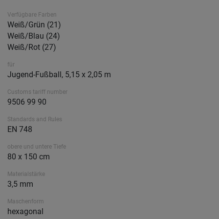
Verfügbare Farben
Weiß/Grün (21)
Weiß/Blau (24)
Weiß/Rot (27)
für
Jugend-Fußball, 5,15 x 2,05 m
Customs tariff number
9506 99 90
Standards and Rules
EN 748
obere und untere Tiefe
80 x 150 cm
Materialstärke
3,5 mm
Maschenform
hexagonal