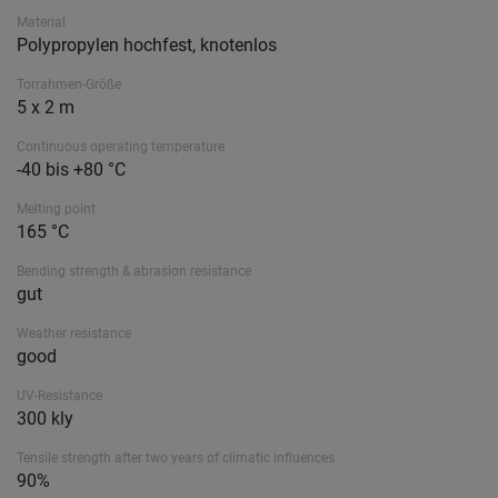
Material
Polypropylen hochfest, knotenlos
Torrahmen-Größe
5 x 2 m
Continuous operating temperature
-40 bis +80 °C
Melting point
165 °C
Bending strength & abrasion resistance
gut
Weather resistance
good
UV-Resistance
300 kly
Tensile strength after two years of climatic influences
90%