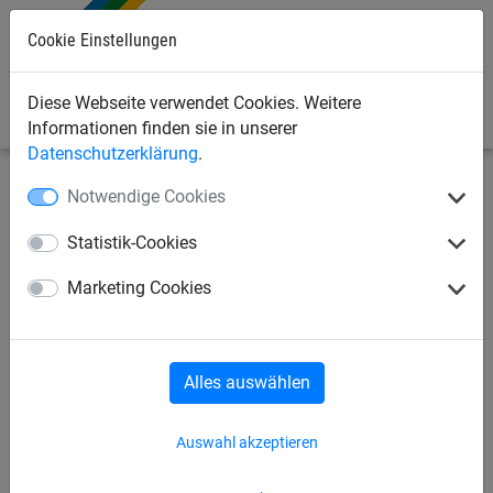
Cookie Einstellungen
0
Diese Webseite verwendet Cookies. Weitere
Informationen finden sie in unserer
Datenschutzerklärung
.
Notwendige Cookies
Sportnetze
Fußballtornetze und Zubehör
Fußballtornetze
Statistik-Cookies
Tornetz aus PP, ca. 3,5 mm
Marketing Cookies
stark
Alles auswählen
Auswahl akzeptieren