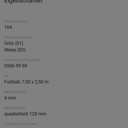
Eigenschaften
Artikelnummer
104
Verfügbare Farben
Grün (01)
Weiss (02)
Customs tariff number
9506 99 90
für
Fußball, 7,50 x 2,50 m
Materialstärke
4 mm
Maschenform
quadratisch 120 mm
Standards and Rules