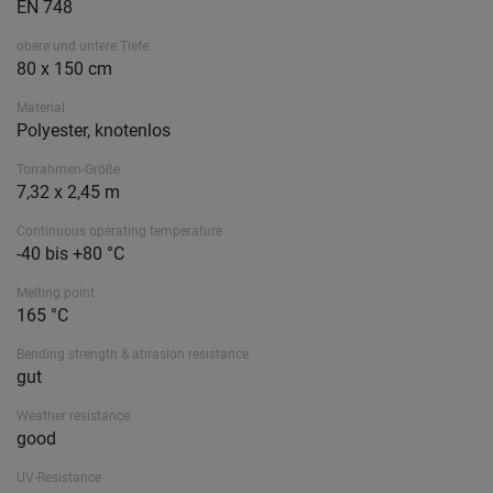
EN 748
obere und untere Tiefe
80 x 150 cm
Material
Polyester, knotenlos
Torrahmen-Größe
7,32 x 2,45 m
Continuous operating temperature
-40 bis +80 °C
Melting point
165 °C
Bending strength & abrasion resistance
gut
Weather resistance
good
UV-Resistance