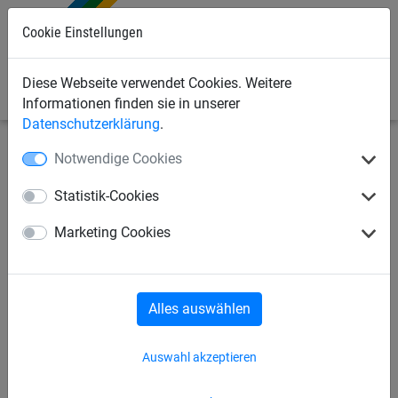
Cookie Einstellungen
0
Diese Webseite verwendet Cookies. Weitere
Informationen finden sie in unserer
Datenschutzerklärung
.
Notwendige Cookies
Sportnetze
Fußballtornetze und Zubehör
Statistik-Cookies
Tornetz "Ultra" aus
Marketing Cookies
Polyethylen, ca. 4,5 mm in
Flecht/Flecht-Technik - pro
Stück
Alles auswählen
Auswahl akzeptieren