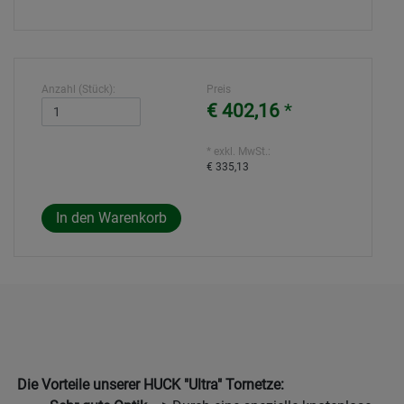
Anzahl (Stück):
Preis
€ 402,16
*
* exkl. MwSt.:
€ 335,13
Die Vorteile unserer HUCK "Ultra" Tornetze: